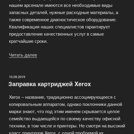
нашем арсенале имеются все необходимые виды
запасных деталей, нужные расходные материалы, а
также современное диагностическое оборудование.
Квалификация наших специалистов гарантирует
предоставление качественных услуг в самые
кратчайшие сроки.
Читать далее
«Ремонт
оргтехники
(принтеров,
МФУ,
ОПУБЛИКОВАНО
10.09.2019
Заправка картриджей Xerox
ксероксов)»
Xerox – название, традиционно ассоциирующееся с
копировальным аппаратом, однако поклонники данной
марки знают, что под этим именем скрывается целое
семейство выдающейся по своему качеству офисной
техники, в том числе и принтеры. Не смотря на высокий
класс принтеров Xerox, с одной проблемой их