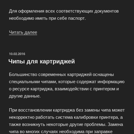
Для оформления всех соответствующих документов
необходимо иметь при себе паспорт.
Читать далее
«Покупка
б/
у
картриджей
ОПУБЛИКОВАНО
10.02.2016
Чипы для картриджей
—
наши
Большинство современных картриджей оснащены
цены
специальными чипами, которые содержат информацию
приятно
о ресурсе картриджа, взаимодействии с принтером и
удивят
другие данные.
Вас!»
При восстановлении картриджа без замены чипа может
некорректно работать система калибровки принтера, а
также возникнуть некоторые другие проблемы. Замена
чипа во многих случаях необходима при заправке