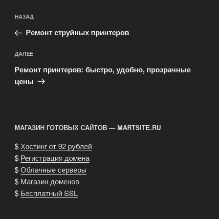
Навигация
Предыдущая
НАЗАД
по
запись:
записям
Ремонт струйных принтеров
Следующая
ДАЛЕЕ
запись
Ремонт принтеров: быстро, удобно, прозрачные
цены
МАГАЗИН ГОТОВЫХ САЙТОВ — MARTSITE.RU
$
Хостинг от 92 рублей
$
Регистрация домена
$
Облачные серверы
$
Магазин доменов
$
Бесплатный SSL