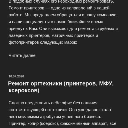
В подобных случаях его необходимо ремонтировать.
Ремонт принтеров — одно из направлений в нашей
работе. Мы предлагаем обращаться в нашу компанию,
и наши специалисты в самое ближайшее время
приедут к Вам. Они выезжают для ремонта струйных и
лазерных принтеров, матричных принтеров и
фотопринтеров следующих марок:
Читать далее
«Диагностика
и
ремонт
принтеров
ОПУБЛИКОВАНО
10.07.2020
Ремонт оргтехники (принтеров, МФУ,
HP,
ксероксов)
Canon,
Epson,
Сложно представить себе офис без наличия
Samsung»
соответствующей оргтехники. Она уже давно стала
неотъемлемым атрибутом успешного бизнеса.
Принтер, копир (ксерокс), факсимильный аппарат, все