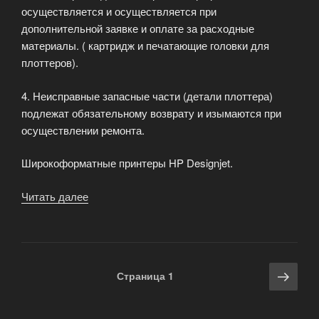
осуществляется и осуществляется при
дополнительной заявке и оплате за расходные
материалы. ( картридж и печатающие головки для
плоттеров).
4. Неисправные запасные части (детали плоттера)
подлежат обязательному возврату и изымаются при
осуществлении ремонта.
Широкоформатные принтеры HP Designjet.
Читать далее
«Ремонт
плоттеров
компании
Hewlett
Packard
Навигация
Сле
Страница
1
(HP)»
по
стра
записям