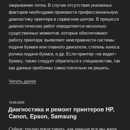
закрыванию лотка. В случае отсутствия указанных
факторов необходимо произвести профессиональную
диагностику принтера в сервисном центре. В процессе
диагностических работ определяется несколько
существенных моментов, которые обеспечивают
работу принтера: выявляют неисправности системы
подачи бумаги или главного двигателя, степень износа
ролика подачи бумаги, и др. Если принтер «не видит»
бумагу, также следует обратиться к специалистам, так
как данные проблемы самостоятельно не решить.
Читать далее
«Диагностика
неисправностей
принтеров
и
ОПУБЛИКОВАНО
10.09.2020
Диагностика и ремонт принтеров HP,
ксероксов»
Canon, Epson, Samsung
Сейчас трудно представить, как раньше все мы жили