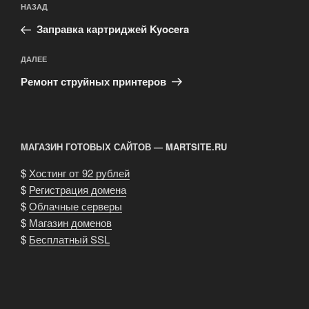
Предыдущая
НАЗАД
по
запись:
записям
Заправка картриджей Kyocera
Следующая
ДАЛЕЕ
запись
Ремонт струйных принтеров
МАГАЗИН ГОТОВЫХ САЙТОВ — MARTSITE.RU
$
Хостинг от 92 рублей
$
Регистрация домена
$
Облачные серверы
$
Магазин доменов
$
Бесплатный SSL
...