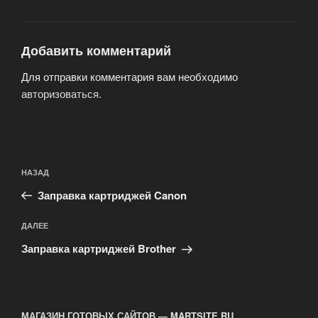
Добавить комментарий
Для отправки комментария вам необходимо
авторизоваться
.
Навигация
Предыдущая
НАЗАД
по
запись:
записям
Заправка картриджей Canon
Следующая
ДАЛЕЕ
запись
Заправка картриджей Brother
МАГАЗИН ГОТОВЫХ САЙТОВ — MARTSITE.RU